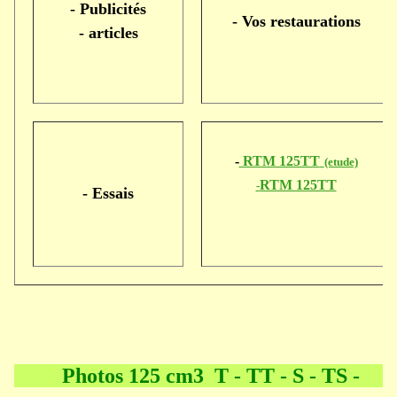
- Publicités
- Vos restaurations
- articles
-
RTM 125TT
(etude)
RTM 125TT
-
- Essais
Photos 125 cm3 T
-
TT - S - TS -