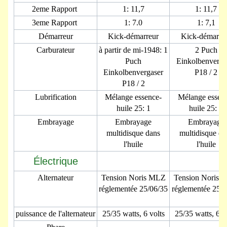
2eme Rapport
1: 11,7
1: 11,7
3eme Rapport
1: 7.0
1: 7,1
Démarreur
Kick-démarreur
Kick-démarre
Carburateur
à partir de mi-1948: 1
2 Puch
Puch
Einkolbenverga
Einkolbenvergaser
P18 / 2
P18 / 2
Lubrification
Mélange essence-
Mélange essen
huile 25: 1
huile 25: 1
Embrayage
Embrayage
Embrayage
multidisque dans
multidisque da
l'huile
l'huile
Électrique
Alternateur
Tension Noris MLZ
Tension Noris 
réglementée 25/06/35
réglementée 25/0
puissance de l'alternateur
25/35 watts, 6 volts
25/35 watts, 6 v