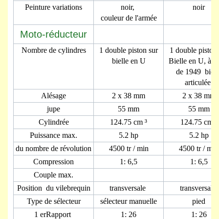
Peinture variations
noir,
noir
couleur de l'armée
Moto-réducteur
Nombre de cylindres
1 double piston sur
1 double piston 
bielle en U
Bielle en U, à pa
de 1949 biell
articulée
Alésage
2 x 38 mm
2 x 38 mm
jupe
55 mm
55 mm
Cylindrée
124.75 cm ³
124.75 cm ³
Puissance max.
5.2 hp
5.2 hp
du nombre de révolution
4500 tr / min
4500 tr / min
Compression
1: 6,5
1: 6,5
Couple max.
Position du vilebrequin
transversale
transversale
Type de sélecteur
sélecteur manuelle
pied
1 erRapport
1: 26
1: 26