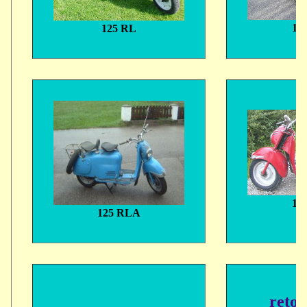
12
125 RL
12
125 RLA
reto