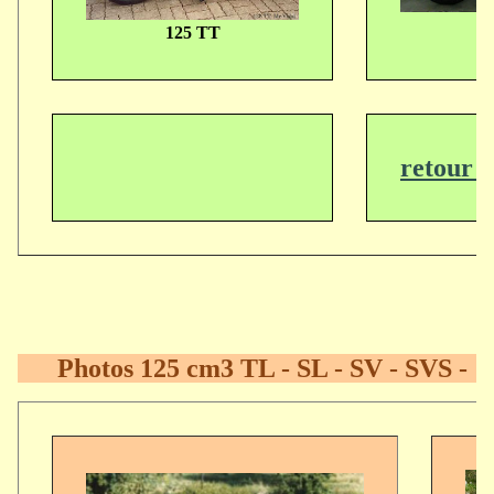
1
125 TT
retour 
Photos 125 cm3 TL - SL - SV - SVS -