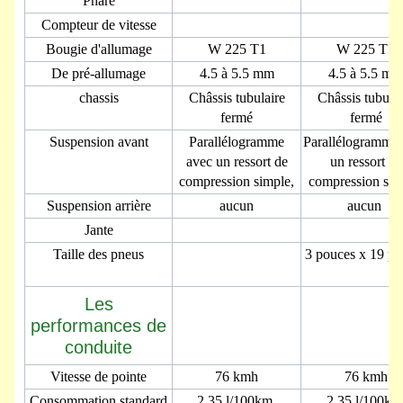
Phare
Compteur de vitesse
Bougie d'allumage
W 225 T1
W 225 T1
De pré-allumage
4.5 à 5.5 mm
4.5 à 5.5 mm
chassis
Châssis tubulaire
Châssis tubulai
fermé
fermé
Suspension avant
Parallélogramme
Parallélogramme
avec un ressort de
un ressort de
compression simple,
compression sim
Suspension arrière
aucun
aucun
Jante
Taille des pneus
3 pouces x 19 po
Les
performances de
conduite
Vitesse de pointe
76 kmh
76 kmh
Consommation standard
2.35 l/100km
2.35 l/100k